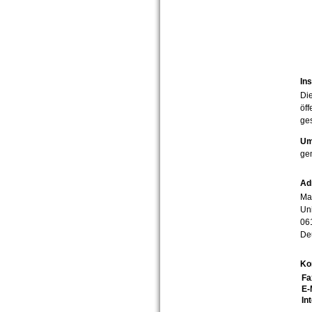
Ins
Die
öff
ges
Um
ge
Ad
Mar
Uni
06
De
Ko
Fa
E-
In