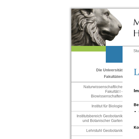
St
L
Die Universität
Fakultäten
Naturwissenschaftliche
Im
Fakultät I -
Biowissenschaften
Be
Institut für Biologie
Institutsbereich Geobotanik
und Botanischer Garten
Ko
Lehrstuhl Geobotanik