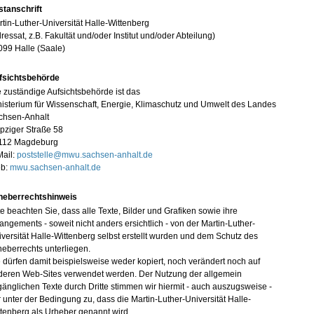
stanschrift
tin-Luther-Universität Halle-Wittenberg
ressat, z.B. Fakultät und/oder Institut und/oder Abteilung)
099 Halle (Saale)
fsichtsbehörde
 zuständige Aufsichtsbehörde ist das
isterium für Wissenschaft, Energie, Klimaschutz und Umwelt des Landes
chsen-Anhalt
pziger Straße 58
112 Magdeburg
Mail:
poststelle@mwu.sachsen-anhalt.de
b:
mwu.sachsen-anhalt.de
heberrechtshinweis
te beachten Sie, dass alle Texte, Bilder und Grafiken sowie ihre
angements - soweit nicht anders ersichtlich - von der Martin-Luther-
versität Halle-Wittenberg selbst erstellt wurden und dem Schutz des
eberrechts unterliegen.
 dürfen damit beispielsweise weder kopiert, noch verändert noch auf
deren Web-Sites verwendet werden. Der Nutzung der allgemein
änglichen Texte durch Dritte stimmen wir hiermit - auch auszugsweise -
 unter der Bedingung zu, dass die Martin-Luther-Universität Halle-
tenberg als Urheber genannt wird.