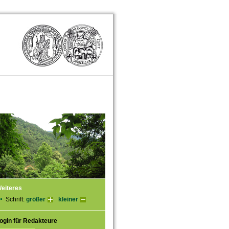
eiteres
Schrift:
größer
kleiner
ogin für Redakteure