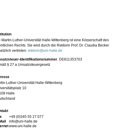
titution
 Martin-Luther-Universität Halle-Wittenberg ist eine Körperschaft des
entlichen Rechts. Sie wird durch die Rektorin Prof. Dr. Claudia Becker
etzlich vertreten:
rektorin@uni-halle.de
satzsteuer-Identifikationsnummer
DE811353703
mäß § 27 a Umsatzsteuergesetz
resse
tin-Luther-Universität Halle-Wittenberg
versitätsplatz 10
108 Halle
utschland
ntakt
x
+49 (0)345 55 27 077
Mail
info@uni-halle.de
ternet
www.uni-halle.de