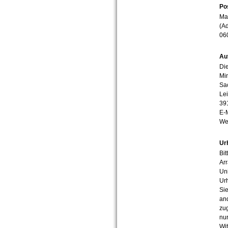
Po
Mar
(Ad
06
Au
Die
Min
Sa
Lei
39
E-
We
Ur
Bit
Arr
Uni
Urh
Sie
an
zug
nur
Wit