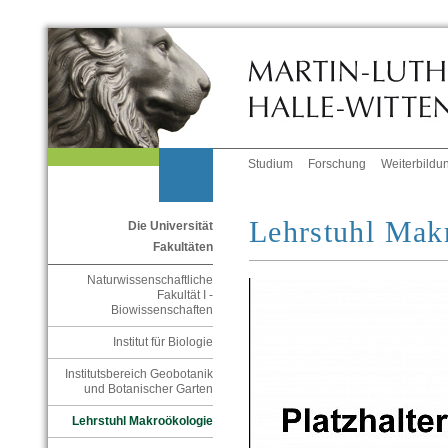
Studium
Forschung
Weiterbildu
Lehrstuhl Mak
Die Universität
Fakultäten
Naturwissenschaftliche
Fakultät I -
Biowissenschaften
Institut für Biologie
Institutsbereich Geobotanik
und Botanischer Garten
Lehrstuhl Makroökologie