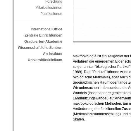
Forschung
Mitarbeiter/innen
Publikationen
International Office
Zentrale Einrichtungen
Graduierten-Akademie
Wissenschaftliche Zentren
An-Institute
Makroökologie ist ein Teilgebiet der Ö
Universitätsklinikum
Verfahren die emergenten Eigensch
so genannter "ökologischer Partikel
1989). Dies "Partikel" können Arten 
ökologische Merkmale), aber auch 
geographischen Raum oder lange Ze
Wir untersuchen insbesondere die A
Wandels (insbesondere gebietsfremd
Landnutzungswandel) auf Artenvielfa
makroökologischen Methoden. Ein ne
Veränderung der funktionellen Zu
(Merkmalszusammensetzung) und der
Skalen.