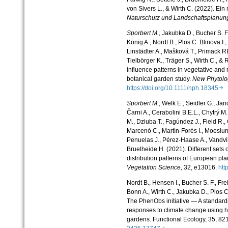
von Sivers L., &
Wirth C. (2022). Ein
Naturschutz und Landschaftsplanun
Sporbert M.
, Jakubka D., Bucher S. F
König A., Nordt B., Plos C. Blinova I
Linstädter A., Mašková T., Primack 
Tielbörger K., Träger S., Wirth C., &
influence patterns in vegetative and 
botanical garden study.
New Phytolog
https://doi.org/10.1111/nph.18345
Sporbert M.
, Welk E., Seidler G., Jan
Čarni A., Cerabolini B.E.L., Chytrý M
M., Dziuba T., Fagúndez J., Field R., 
Marcenò C., Martín-Forés I., Moeslund
Penuelas J., Pérez-Haase A., Vandvik
Bruelheide H. (2021). Different sets 
distribution patterns of European plan
Vegetation Science,
32, e13016.
htt
Nordt B., Hensen I., Bucher S. F., Fre
Bonn A., Wirth C., Jakubka D., Plos C
The PhenObs initiative — A standardi
responses to climate change using h
gardens.
Functional Ecology
,
35, 82