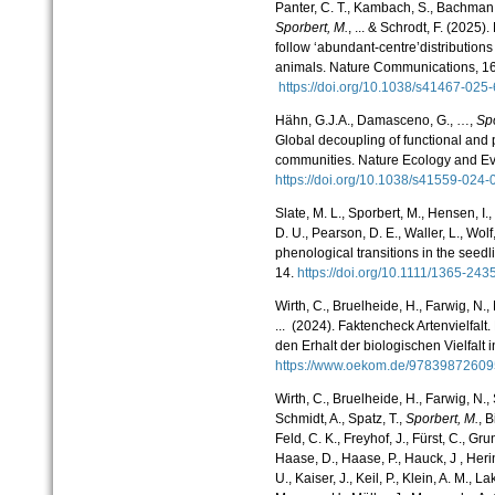
Panter, C. T., Kambach, S., Bachman,
Sporbert, M.
, ... & Schrodt, F. (2025)
follow ‘abundant-centre’distributions
animals.
Nature Communications
, 1
https://doi.org/10.1038/s41467-02
Hähn, G.J.A., Damasceno, G., …,
Spo
Global decoupling of functional and p
communities.
Nature Ecology and Ev
https://doi.org/10.1038/s41559-024
Slate, M. L.,
Sporbert, M.
, Hensen, I., 
D. U., Pearson, D. E., Waller, L., Wolf
phenological transitions in the seedli
14.
https://doi.org/10.1111/1365-24
Wirth, C., Bruelheide, H., Farwig, N., 
... (2024). Faktencheck Artenvielfal
den Erhalt der biologischen Vielfalt
https://www.oekom.de/9783987260
Wirth, C., Bruelheide, H., Farwig, N., S
Schmidt, A., Spatz, T.,
Sporbert, M.
, B
Feld, C. K., Freyhof, J., Fürst, C., Gr
Haase, D., Haase, P., Hauck, J , Heri
U., Kaiser, J., Keil, P., Klein, A. M., 