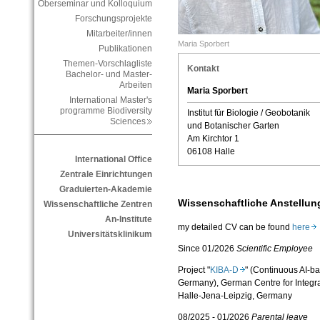
Oberseminar und Kolloquium
Forschungsprojekte
Mitarbeiter/innen
Maria Sporbert
Publikationen
Themen-Vorschlagliste
Kontakt
Bachelor- und Master-
Arbeiten
Maria Sporbert
International Master's
programme Biodiversity
Institut für Biologie / Geobotanik
Sciences
und Botanischer Garten
Am Kirchtor 1
06108 Halle
International Office
Zentrale Einrichtungen
Graduierten-Akademie
Wissenschaftliche Anstellun
Wissenschaftliche Zentren
An-Institute
my detailed CV can be found
here
Universitätsklinikum
Since 01/2026
Scientific Employee
Project "
KIBA-D
" (Continuous AI-ba
Germany),
German Centre for Integra
Halle-Jena-Leipzig,
Germany
08/2025 - 01/2026
Parental leave