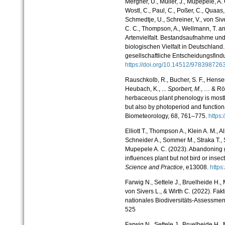
Mergner, U., Müller, J., Mupepele, A.
Wostl, C., Paul, C., Poßer, C., Quaas, 
Schmedtje, U., Schreiner, V., von Siv
C. C., Thompson, A., Wellmann, T. a
Artenvielfalt. Bestandsaufnahme und
biologischen Vielfalt in Deutschlan
gesellschaftliche Entscheidungsfind
https://doi.org/10.14512/978398726
Rauschkolb, R., Bucher, S. F., Hensen
Heubach, K., ...
Sporbert, M
.
, … & Rö
herbaceous plant phenology is mostly
but also by photoperiod and functional
Biometeorology, 68, 761–775.
https
Elliott T., Thompson A., Klein A. M., 
Schneider A., Sommer M., Straka T., S
Mupepele A. C. (2023). Abandoning
influences plant but not bird or insec
Science and Practice
, e13008.
https
Farwig N., Settele J., Bruelheide H., 
von Sivers L., &
Wirth C. (2022). Fakt
nationales Biodiversitäts-Assessmen
525
Farwig N., Settele J., Bruelheide H., 