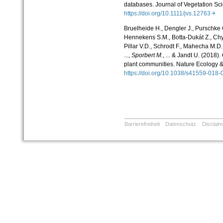
databases.
Journal of Vegetation Sc
https://doi.org/10.1111/jvs.12763
Bruelheide H., Dengler J., Purschke O
Hennekens S.M., Botta-Dukát Z., Chytr
Pillar V.D., Schrodt F., Mahecha M.D
...,
Sporbert M.
, ... & Jandt U. (2018)
plant communities.
Nature Ecology &
https://doi.org/10.1038/s41559-01
Barrierefreiheit
Datenschutz
Disclaim