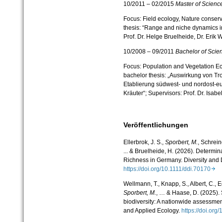
10/2011 – 02/2015
Master of Scienc
Focus: Field ecology, Nature conserv
thesis: “Range and niche dynamics in
Prof. Dr. Helge Bruelheide, Dr. Erik 
10/2008 – 09/2011
Bachelor of Scie
Focus: Population and Vegetation Eco
bachelor thesis: „Auswirkung von T
Etablierung südwest- und nordost-eu
Kräuter“; Supervisors: Prof. Dr. Isa
Veröffentlichungen
Ellerbrok, J. S.,
Sporbert, M.
, Schrein
... & Bruelheide, H. (2026). Determin
Richness in Germany. Diversity and D
https://doi.org/10.1111/ddi.70170
Wellmann, T., Knapp, S., Albert, C., Eg
Sporbert, M.
, …
& Haase, D. (2025). 
biodiversity: A nationwide assessme
and Applied Ecology.
https://doi.org