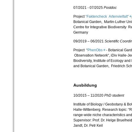
07/2021 - 07/2025
Postdoc
Project
“Faktencheck Artenvielfalt“
Botanical Garden, Martin-
Luther Univ
Centre for Integrative Biodiversity R
Germany
09/2019 – 06/2021
Scientific Coordi
Project “
PhenObs
- Botanical Gar
Observation Network“, iDiv Halle-J
Biodiversity, Institute of Ecology a
and Botanical Garden, Friedrich Sch
Ausbildung
10/2015 – 11/2020
PhD student
Institute of Biology / Geobotany & Bo
Halle-Wittenberg.
Research topic: “
range-
wide niche characteristics and 
Supervisor: Prof. Dr. Helge Bruelhei
Jandt, Dr. Petr Keil