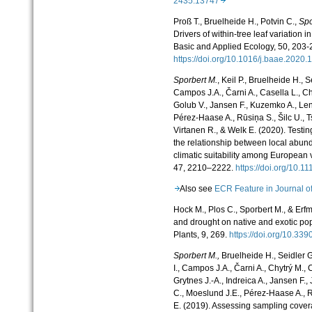
2435.13747
Proß T., Bruelheide H., Potvin C.,
Spo
Drivers of within-tree leaf variation in
Basic and Applied Ecology,
50, 203-
https://doi.org/10.1016/j.baae.2020.
Sporbert M.
,
Keil P., Bruelheide H., Se
Campos J.A., Čarni A., Casella L., Ch
Golub V., Jansen F., Kuzemko A., Len
Pérez-Haase A., Rūsiņa S., Šilc U., Tsi
Virtanen R., & Welk E. (2020). Test
the relationship between local abun
climatic suitability among European 
47, 2210–2222.
https://doi.org/10.11
Also see
ECR Feature in Journal 
Hock M., Plos C.,
Sporbert M.
,
& Erfm
and drought on native and exotic po
Plants
, 9, 269.
https://doi.org/10.3
Sporbert M.,
Bruelheide H., Seidler G.
I., Campos J.A., Čarni A., Chytrý M., 
Grytnes J.-A., Indreica A., Jansen F.,
C., Moeslund J.E., Pérez-Haase A., R
E. (2019).
Assessing sampling coverag