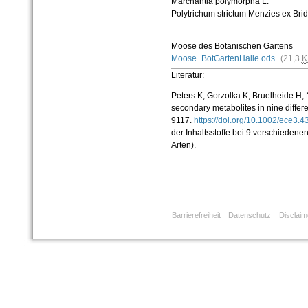
Marchantia polymorpha L.
Polytrichum strictum Menzies ex Brid
Moose des Botanischen Gartens
Moose_BotGartenHalle.ods
(21,3
K
Literatur:
Peters K, Gorzolka K, Bruelheide H,
secondary metabolites in nine differ
9117.
https://doi.org/10.1002/ece3
der Inhaltsstoffe bei 9 verschieden
Arten).
Barrierefreiheit
Datenschutz
Disclaim