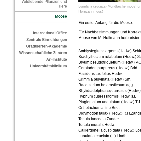
Wildlebende Pflanzen und
Tiere
Lunularia cruciata (Mondbechermoos) un
Hornzahnmoos)
Moose
Ein erster Anfang für die Moose.
Für Nachbestimmungen und Korrektu
International Office
Moose von M. Hoffmann herbarisiert
Zentrale Einrichtungen
Graduierten-Akademie
Amblystegium serpens (Hedw.) Sch
Wissenschaftliche Zentren
Brachythecium rutabulum (Hedw.) S
An-Institute
Bryum pseudotriquetrum (Hedw.) P.Gä
Universitätsklinikum
Ceratodon purpureus (Hedw.) Brid.
Fissidens taxifolius Hedw.
Grimmia pulvinata (Hedw.) Sm.
Racomitrium heterostichum agg.
Rhytidiadelphus squarrosus (Hedw.)
Hypnum cupressiformis Hedw. s.l.
Plagiomnium undulatum (Hedw.) T.J
Orthotrichum affine Brid.
Didymodon fallax (Hedw.) R.H.Zand
Tortula lanceola Zander
Tortula muralis Hedw.
Calliergonella cuspidata (Hedw.) Lo
Lunularia cruciata (L.) Lindb.