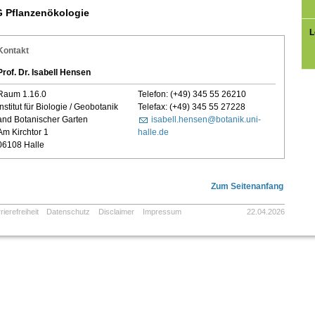
 Pflanzenökologie
L
Kontakt
Prof. Dr. Isabell Hensen
Raum 1.16.0
Telefon: (+49) 345 55 26210
Institut für Biologie / Geobotanik
Telefax: (+49) 345 55 27228
and Botanischer Garten
isabell.hensen@botanik.uni-
Am Kirchtor 1
halle.de
06108 Halle
Zum Seitenanfang
rierefreiheit
Datenschutz
Disclaimer
Impressum
22.04.2026