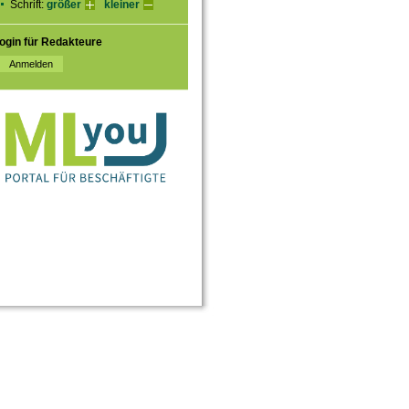
Schrift:
größer
kleiner
ogin für Redakteure