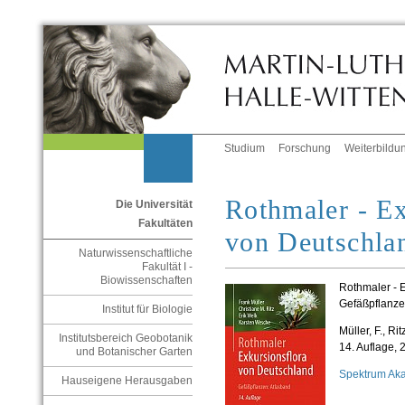
Studium
Forschung
Weiterbildu
Rothmaler - Ex
Die Universität
Fakultäten
von Deutschla
Naturwissenschaftliche
Fakultät I -
Biowissenschaften
Rothmaler - 
Gefäßpflanze
Institut für Biologie
Müller, F., Ri
Institutsbereich Geobotanik
14. Auflage, 
und Botanischer Garten
Spektrum Ak
Hauseigene Herausgaben