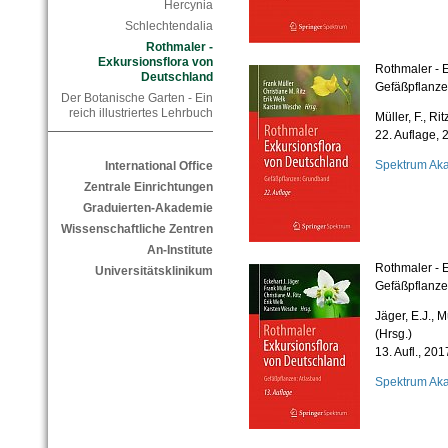
Hercynia
Schlechtendalia
Rothmaler -
Exkursionsflora von
Rothmaler - 
Deutschland
Gefäßpflanz
Der Botanische Garten - Ein
reich illustriertes Lehrbuch
Müller, F., Ri
22. Auflage, 
Spektrum Ak
International Office
Zentrale Einrichtungen
Graduierten-Akademie
Wissenschaftliche Zentren
An-Institute
Rothmaler - 
Universitätsklinikum
Gefäßpflanze
Jäger, E.J., M
(Hrsg.)
13. Aufl., 201
Spektrum Ak